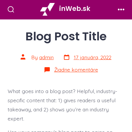
Skip
inWeb.sk
to
Search
Men
Toggle
content
Blog Post Title
Post
Post
By
admin
17 januára, 2022
date
author
na
Žiadne komentáre
Blog
Post
Title
What goes into a blog post? Helpful, industry-
specific content that: 1) gives readers a useful
takeaway, and 2) shows you’re an industry
expert.