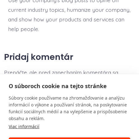
Use your company’s blog posts to opine on
current industry topics, humanize your company,
and show how your products and services can
help people.
Pridaj komentár
Prepáčte, ale pred zanechaním komentára sa
musíte
prihlásiť
.
O súboroch cookie na tejto stránke
Súbory cookie používame na zhromažďovanie a analýzu
informácií o výkone a používaní stránok, na poskytovanie
funkcií sociálnych médií a na vylepšenie a prispôsobenie
obsahu a reklám.
Úvod
Viac informácií
Naše služby